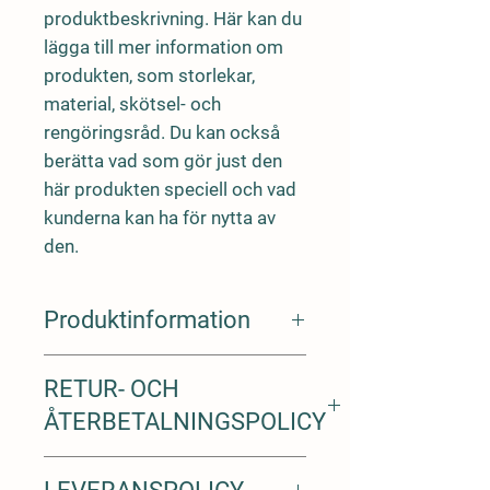
produktbeskrivning. Här kan du 
lägga till mer information om 
produkten, som storlekar, 
material, skötsel- och 
rengöringsråd. Du kan också 
berätta vad som gör just den 
här produkten speciell och vad 
kunderna kan ha för nytta av 
den.
Produktinformation
Jag är produktinformation. Här
RETUR- OCH
passar utmärkt att lägga till mer
information om produkten, som till
ÅTERBETALNINGSPOLICY
exempel storlekar, material, skötsel-
och rengöringsråd. Här kan du också
Det här är en retur- och
beskriva vad det är som gör produkten