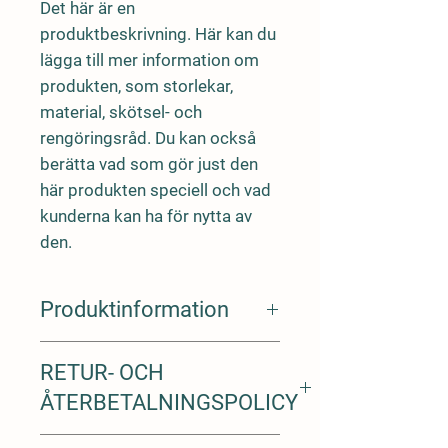
Det här är en 
produktbeskrivning. Här kan du 
lägga till mer information om 
produkten, som storlekar, 
material, skötsel- och 
rengöringsråd. Du kan också 
berätta vad som gör just den 
här produkten speciell och vad 
kunderna kan ha för nytta av 
den.
Produktinformation
Jag är produktinformation. Här
RETUR- OCH
passar utmärkt att lägga till mer
information om produkten, som till
ÅTERBETALNINGSPOLICY
exempel storlekar, material, skötsel-
och rengöringsråd. Här kan du också
Det här är en retur- och