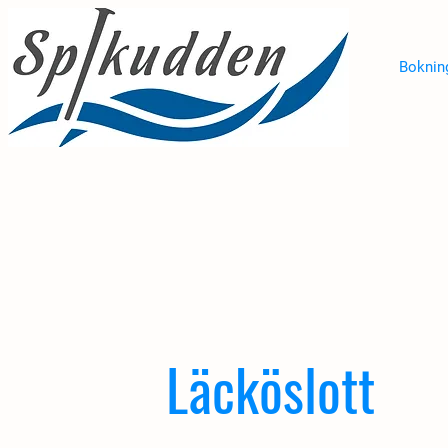
Bokning
Läcköslott