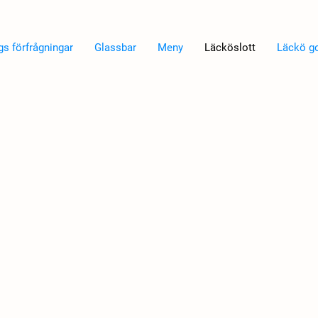
s förfrågningar
Glassbar
Meny
Läcköslott
Läckö go