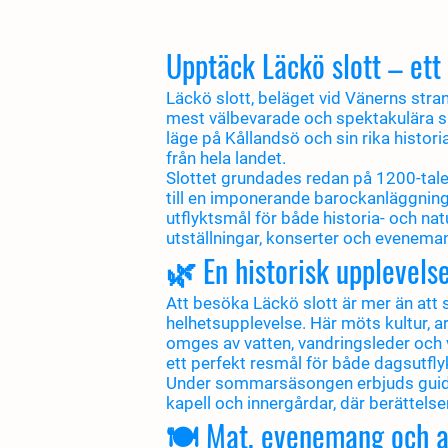
Upptäck Läckö slott – ett
Läckö slott, beläget vid Vänerns stran
mest välbevarade och spektakulära slo
läge på Kållandsö och sin rika histori
från hela landet.
Slottet grundades redan på 1200-tal
till en imponerande barockanläggning.
utflyktsmål för både historia- och na
utställningar, konserter och eveneman
🌿 En historisk upplevels
Att besöka Läckö slott är mer än att 
helhetsupplevelse. Här möts kultur, ark
omges av vatten, vandringsleder och va
ett perfekt resmål för både dagsutflyk
Under sommarsäsongen erbjuds guidad
kapell och innergårdar, där berättelser
🍽️ Mat, evenemang och a