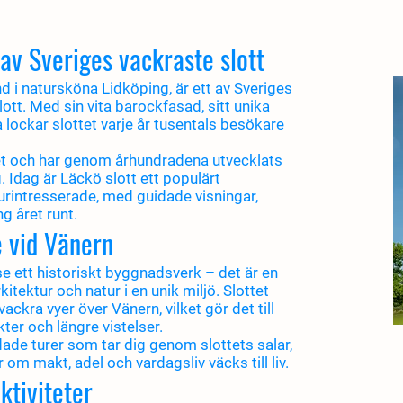
 av Sveriges vackraste slott
d i natursköna Lidköping, är ett av Sveriges
tt. Med sin vita barockfasad, sitt unika
a lockar slottet varje år tusentals besökare
et och har genom århundradena utvecklats
 Idag är Läckö slott ett populärt
turintresserade, med guidade visningar,
g året runt.
e vid Vänern
se ett historiskt byggnadsverk – det är en
itektur och natur i en unik miljö. Slottet
ckra vyer över Vänern, vilket gör det till
ter och längre vistelser.
e turer som tar dig genom slottets salar,
 om makt, adel och vardagsliv väcks till liv.
ktiviteter